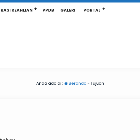
RASI KEAHLIAN
PPDB
GALERI
PORTAL
Anda ada di :
Beranda
-
Tujuan
judnya :