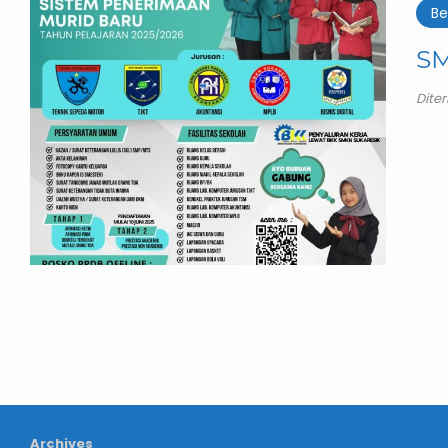
Be
SM
Dite
Archives